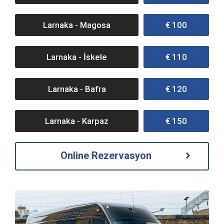
Larnaka - Magosa
€ 100
Larnaka - İskele
€ 110
Larnaka - Bafra
€ 120
Larnaka - Karpaz
€ 150
Online Rezervasyon